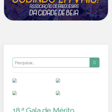
PUB
PUB
PUB
PUB
18.ª Gala de Mérito