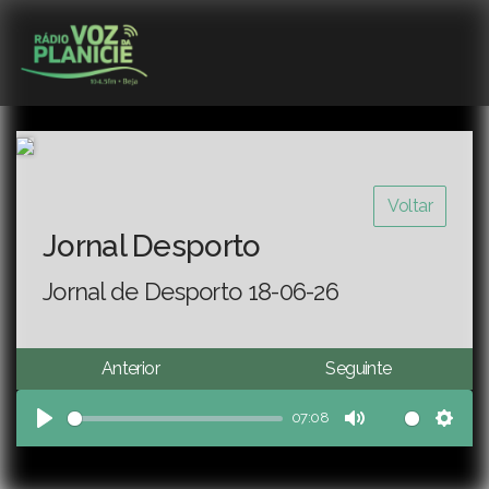
Voltar
Jornal Desporto
Jornal de Desporto 18-06-26
Anterior
Seguinte
07:08
Play
Mute
Sett