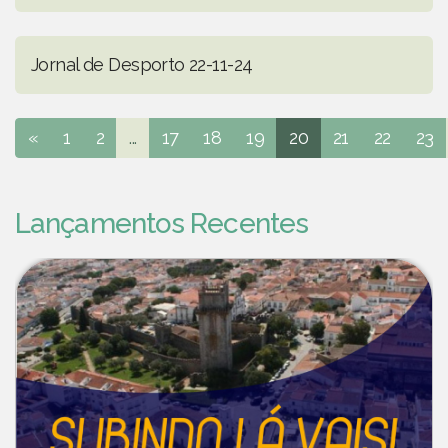
Jornal de Desporto 22-11-24
«
1
2
...
17
18
19
20
21
22
23
Lançamentos Recentes