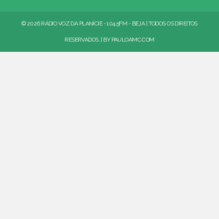
© 2026 RÁDIO VOZ DA PLANÍCIE - 104.5FM - BEJA | TODOS OS DIREITOS
RESERVADOS. | BY
PAULOAMC.COM