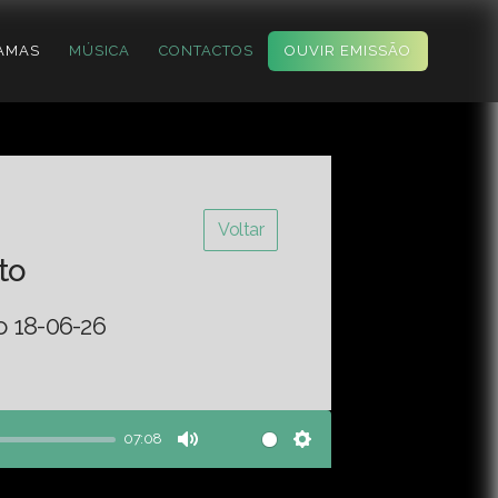
AMAS
MÚSICA
CONTACTOS
OUVIR EMISSÃO
Voltar
to
o 18-06-26
07:08
Mute
Settings