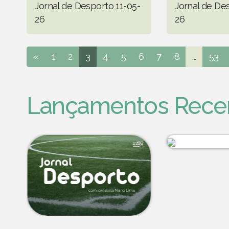
Jornal de Desporto 11-05-
Jornal de De
26
26
«
1
2
3
4
5
6
7
8
...
53
Lançamentos Rece