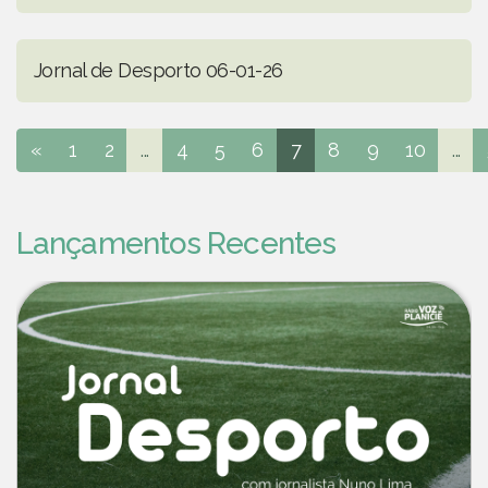
Jornal de Desporto 06-01-26
«
1
2
...
4
5
6
7
8
9
10
...
Lançamentos Recentes