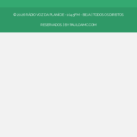
© 2026 RÁDIO VOZ DA PLANÍCIE - 104.5FM - BEJA | TODOS OS DIREITOS
RESERVADOS. | BY
PAULOAMC.COM