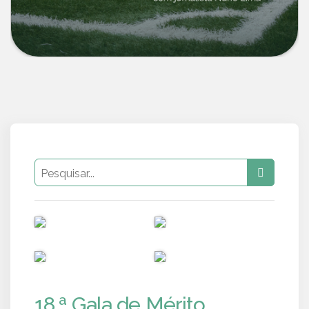
PUB
PUB
PUB
PUB
18.ª Gala de Mérito