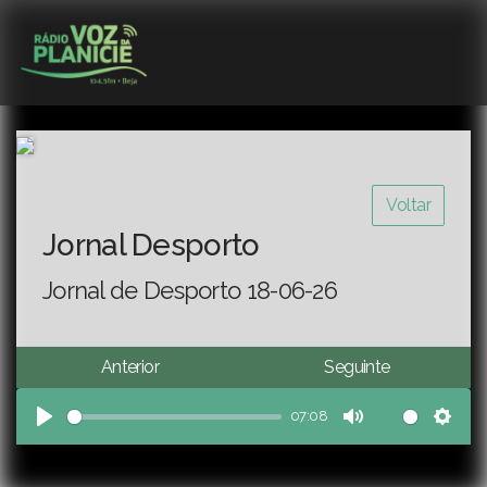
Voltar
Jornal Desporto
Jornal de Desporto 18-06-26
Anterior
Seguinte
07:08
Play
Mute
Sett