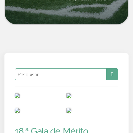
PUB
PUB
PUB
PUB
18.ª Gala de Mérito