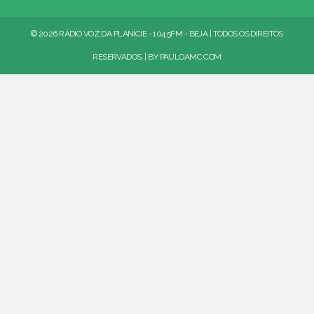
© 2026 RÁDIO VOZ DA PLANÍCIE - 104.5FM - BEJA | TODOS OS DIREITOS
RESERVADOS. | BY
PAULOAMC.COM