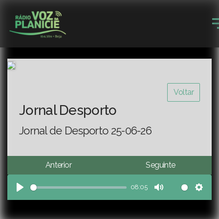
Voltar
Jornal Desporto
Jornal de Desporto 25-06-26
Anterior
Seguinte
08:05
Play
Mute
Sett