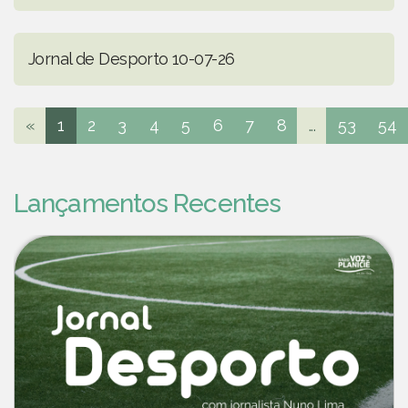
Jornal de Desporto 10-07-26
«
1
2
3
4
5
6
7
8
...
53
54
Lançamentos Recentes