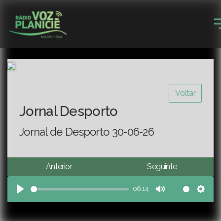
Voltar
Jornal Desporto
Jornal de Desporto 30-06-26
Anterior
Seguinte
06:14
Play
Mute
Sett