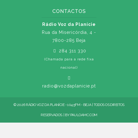
CONTACTOS
Rádio Voz da Planície
Rua da Misericórdia, 4 -
7800-285 Beja
284 311 330
(Chamada para a rede fixa
nacional)
radio@vozdaplanicie.pt
© 2026 RÁDIO VOZ DA PLANÍCIE - 104.5FM - BEJA | TODOS OS DIREITOS
RESERVADOS. | BY
PAULOAMC.COM