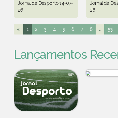
Jornal de Desporto 14-07-
Jornal de De
26
26
«
1
2
3
4
5
6
7
8
...
53
Lançamentos Rece