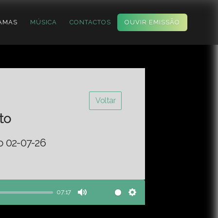
AMAS
MÚSICA
CONTACTOS
OUVIR EMISSÃO
Voltar
to
o 02-07-26
07:17
Mute
Settings