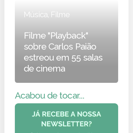
Música, Filme
Filme "Playback"
sobre Carlos Paião
estreou em 55 salas
de cinema
Acabou de tocar...