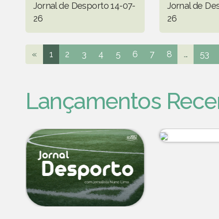
Jornal de Desporto 14-07-
Jornal de De
26
26
«
1
2
3
4
5
6
7
8
...
53
Lançamentos Rece