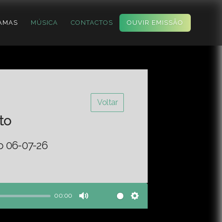
AMAS
MÚSICA
CONTACTOS
OUVIR EMISSÃO
Voltar
to
o 06-07-26
00:00
Mute
Settings