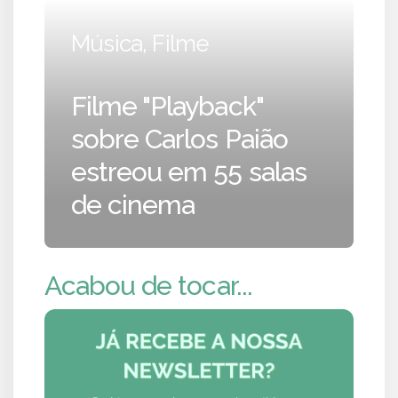
Música, Filme
Filme "Playback"
sobre Carlos Paião
estreou em 55 salas
de cinema
Acabou de tocar...