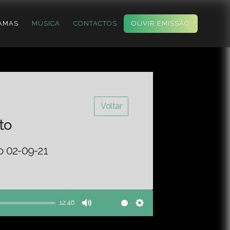
AMAS
MÚSICA
CONTACTOS
OUVIR EMISSÃO
Voltar
to
o 02-09-21
12:46
Mute
Settings