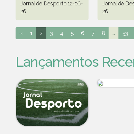
Jornal de Desporto 12-06-
Jornal de De
26
26
«
1
2
3
4
5
6
7
8
...
53
Lançamentos Rece