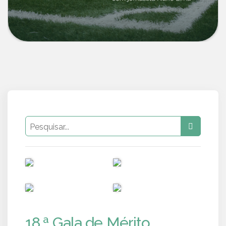
PUB
PUB
PUB
PUB
18.ª Gala de Mérito