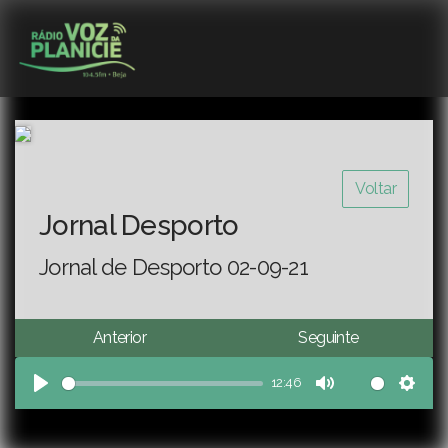
Voltar
Jornal Desporto
Jornal de Desporto 02-09-21
Anterior
Seguinte
12:46
Play
Mute
Sett