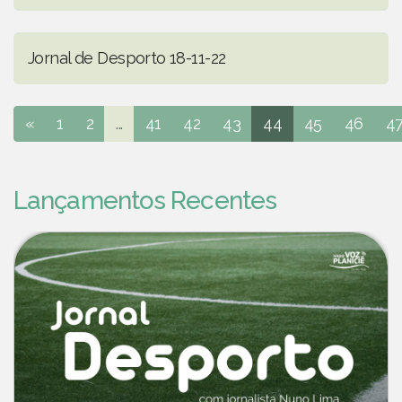
Jornal de Desporto 18-11-22
«
1
2
...
41
42
43
44
45
46
4
Lançamentos Recentes