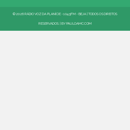
© 2026 RÁDIO VOZ DA PLANÍCIE - 104.5FM - BEJA | TODOS OS DIREITOS
RESERVADOS. | BY
PAULOAMC.COM