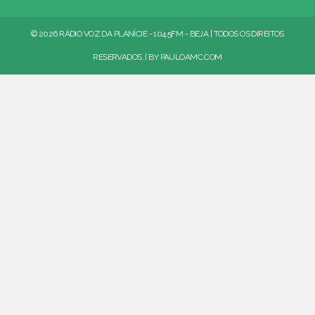
© 2026 RÁDIO VOZ DA PLANÍCIE - 104.5FM - BEJA | TODOS OS DIREITOS
RESERVADOS. | BY
PAULOAMC.COM