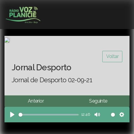
Voltar
Jornal Desporto
Jornal de Desporto 02-09-21
Anterior
Seguinte
12:46
Play
Mute
Sett