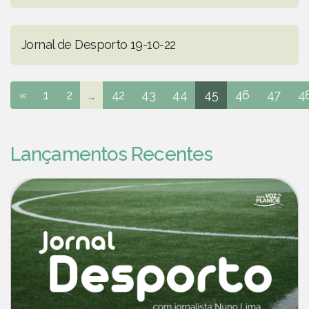
Jornal de Desporto 19-10-22
«
1
2
...
42
43
44
45
46
47
4
Lançamentos Recentes