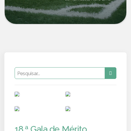
PUB
PUB
PUB
PUB
18.ª Gala de Mérito