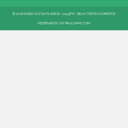
© 2026 RÁDIO VOZ DA PLANÍCIE - 104.5FM - BEJA | TODOS OS DIREITOS
RESERVADOS. | BY
PAULOAMC.COM