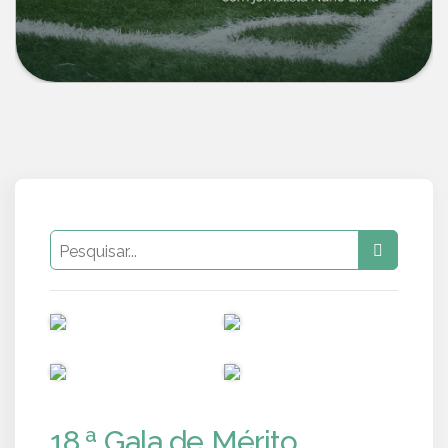
PUB
PUB
PUB
PUB
18.ª Gala de Mérito