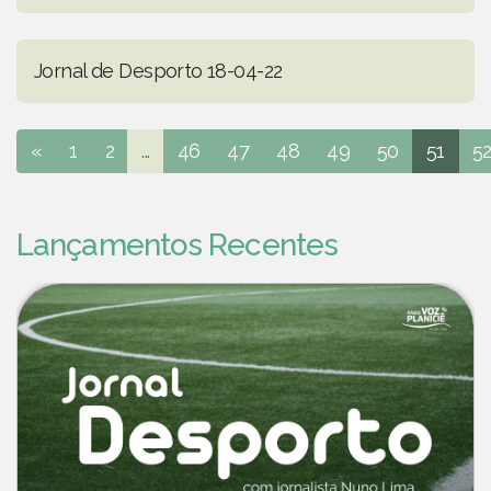
Jornal de Desporto 18-04-22
«
1
2
...
46
47
48
49
50
51
5
Lançamentos Recentes