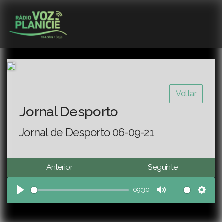
Voltar
Jornal Desporto
Jornal de Desporto 06-09-21
Anterior
Seguinte
09:30
Play
Mute
Sett