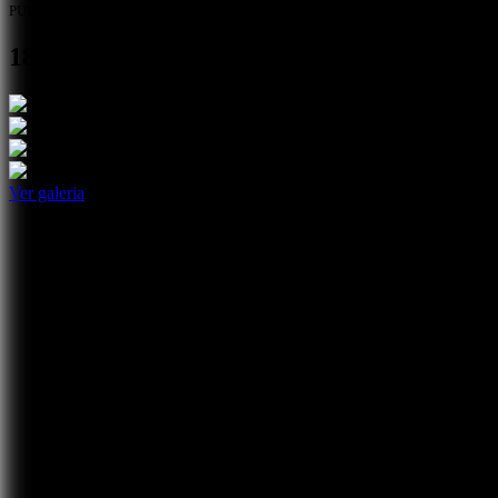
PUB
18.ª Gala de Mérito Escolar do Crédito Ag
Ver galeria