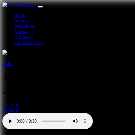
Início
Notícias
Programas
Música
Contactos
Ouvir Emissão
Voltar
Jornal Desporto
Jornal de Desporto 06-09-21
Anterior
Seguinte