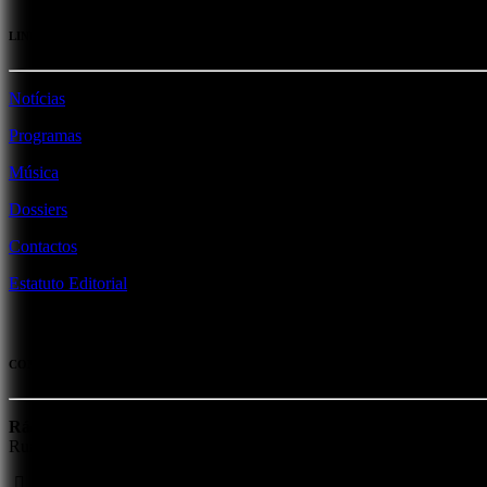
LINKS
Notícias
Programas
Música
Dossiers
Contactos
Estatuto Editorial
CONTACTOS
Rádio Voz da Planície
Rua da Misericórdia, 4 - 7800-285 Beja
284 311 330