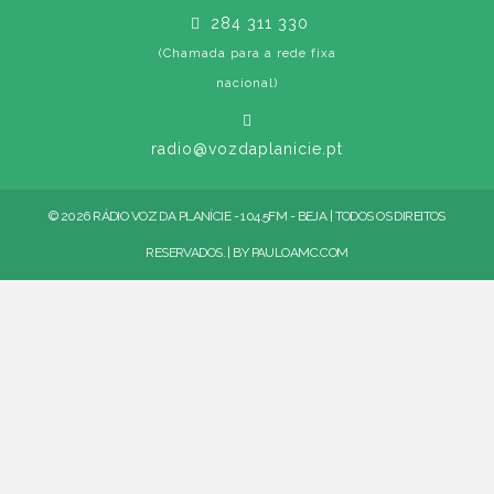
284 311 330
(Chamada para a rede fixa
nacional)
radio@vozdaplanicie.pt
© 2026 RÁDIO VOZ DA PLANÍCIE - 104.5FM - BEJA | TODOS OS DIREITOS
RESERVADOS. | BY
PAULOAMC.COM