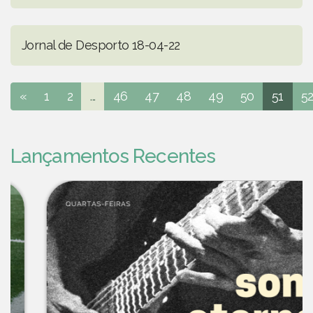
Jornal de Desporto 18-04-22
«
1
2
...
46
47
48
49
50
51
5
Lançamentos Recentes