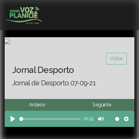
Voltar
Jornal Desporto
Jornal de Desporto 07-09-21
Anterior
Seguinte
08:59
Play
Mute
Sett