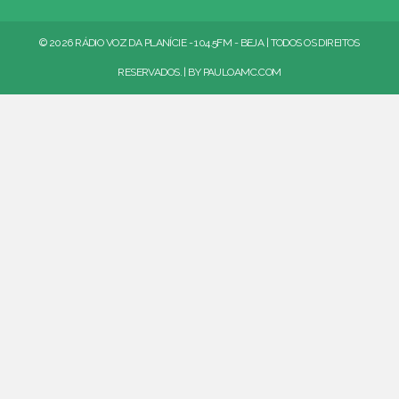
© 2026 RÁDIO VOZ DA PLANÍCIE - 104.5FM - BEJA | TODOS OS DIREITOS
RESERVADOS. | BY
PAULOAMC.COM