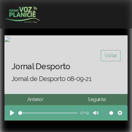
Voltar
Jornal Desporto
Jornal de Desporto 08-09-21
Anterior
Seguinte
07:19
Play
Mute
Sett