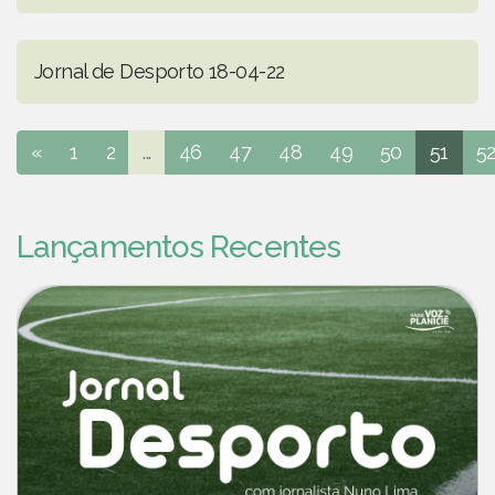
Jornal de Desporto 18-04-22
«
1
2
...
46
47
48
49
50
51
5
Lançamentos Recentes