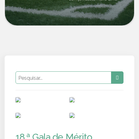
PUB
PUB
PUB
PUB
18.ª Gala de Mérito