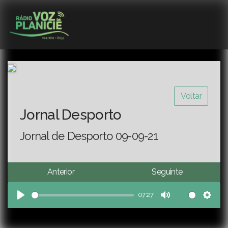
Voltar
Jornal Desporto
Jornal de Desporto 09-09-21
Anterior
Seguinte
07:27
Play
Mute
Sett