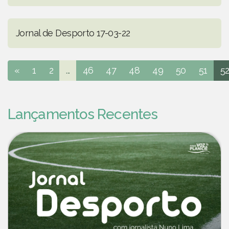
Jornal de Desporto 17-03-22
«
1
2
...
46
47
48
49
50
51
5
Lançamentos Recentes