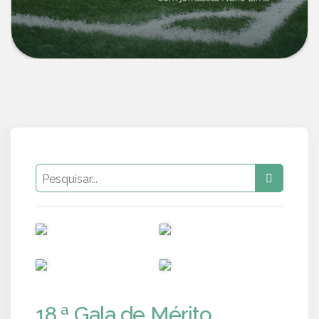
PUB
PUB
PUB
PUB
18.ª Gala de Mérito