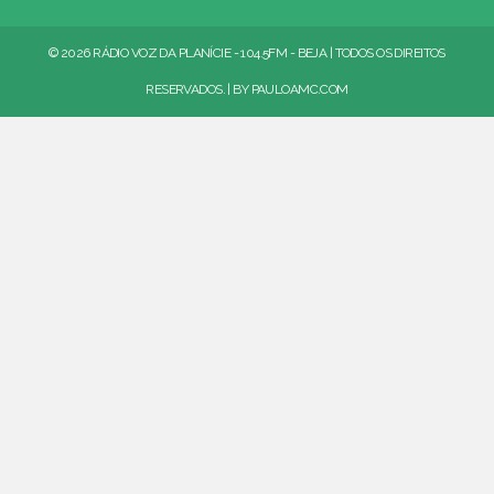
© 2026 RÁDIO VOZ DA PLANÍCIE - 104.5FM - BEJA | TODOS OS DIREITOS
RESERVADOS. | BY
PAULOAMC.COM