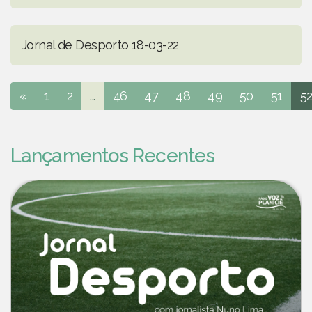
Jornal de Desporto 18-03-22
«
1
2
...
46
47
48
49
50
51
5
Lançamentos Recentes