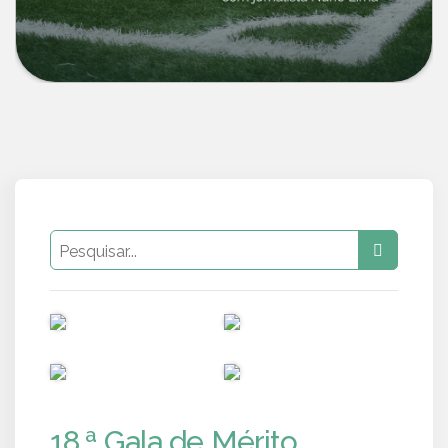
PUB
PUB
PUB
PUB
18.ª Gala de Mérito