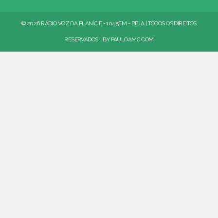
© 2026 RÁDIO VOZ DA PLANÍCIE - 104.5FM - BEJA | TODOS OS DIREITOS
RESERVADOS. | BY
PAULOAMC.COM