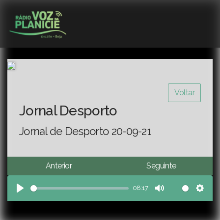
Voltar
Jornal Desporto
Jornal de Desporto 20-09-21
Anterior
Seguinte
08:17
Play
Mute
Sett