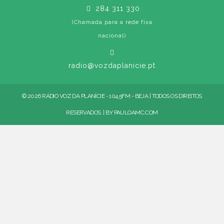
284 311 330
(Chamada para a rede fixa
nacional)
radio@vozdaplanicie.pt
© 2026 RÁDIO VOZ DA PLANÍCIE - 104.5FM - BEJA | TODOS OS DIREITOS
RESERVADOS. | BY
PAULOAMC.COM