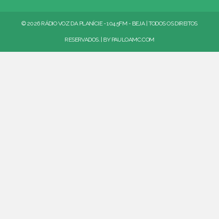
© 2026 RÁDIO VOZ DA PLANÍCIE - 104.5FM - BEJA | TODOS OS DIREITOS
RESERVADOS. | BY
PAULOAMC.COM