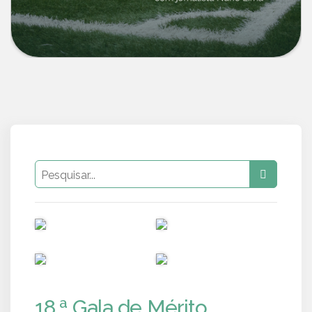
PUB
PUB
PUB
PUB
18.ª Gala de Mérito