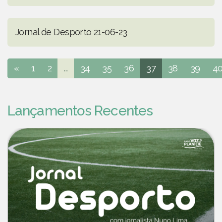
Jornal de Desporto 21-06-23
«
1
2
...
34
35
36
37
38
39
4
Lançamentos Recentes