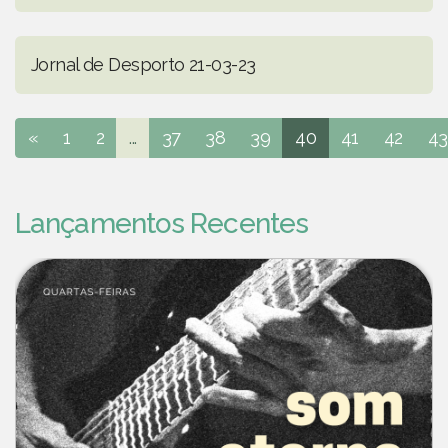
Jornal de Desporto 21-03-23
«
1
2
...
37
38
39
40
41
42
43
Lançamentos Recentes