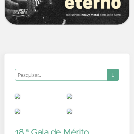
PUB
PUB
PUB
PUB
18.ª Gala de Mérito