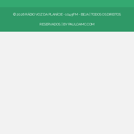
© 2026 RÁDIO VOZ DA PLANÍCIE - 104.5FM - BEJA | TODOS OS DIREITOS
RESERVADOS. | BY
PAULOAMC.COM