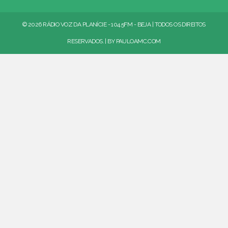
© 2026 RÁDIO VOZ DA PLANÍCIE - 104.5FM - BEJA | TODOS OS DIREITOS
RESERVADOS. | BY
PAULOAMC.COM