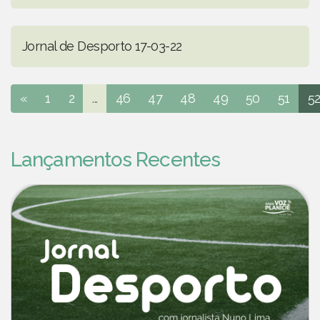
Jornal de Desporto 17-03-22
«
1
2
...
46
47
48
49
50
51
5
Lançamentos Recentes