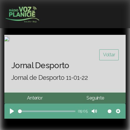
Voltar
Jornal Desporto
Jornal de Desporto 11-01-22
Anterior
Seguinte
09:05
Play
Mute
Sett