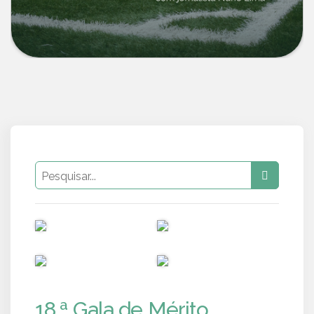
PUB
PUB
PUB
PUB
18.ª Gala de Mérito