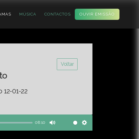
AMAS
MÚSICA
CONTACTOS
OUVIR EMISSÃO
Voltar
to
 12-01-22
08:10
Mute
Settings