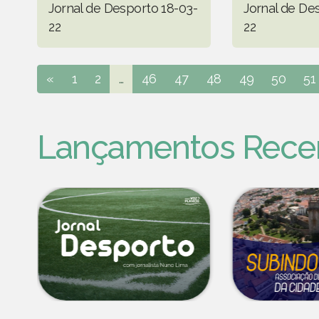
Jornal de Desporto 18-03-
Jornal de De
22
22
«
1
2
...
46
47
48
49
50
51
Lançamentos Rece