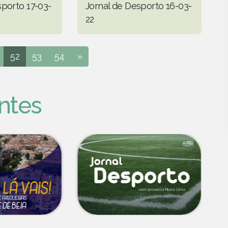
sporto 17-03-
Jornal de Desporto 16-03-
22
52
53
54
»
ntes