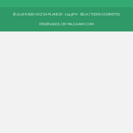
© 2026 RÁDIO VOZ DA PLANÍCIE - 104.5FM - BEJA | TODOS OS DIREITOS
RESERVADOS. | BY
PAULOAMC.COM