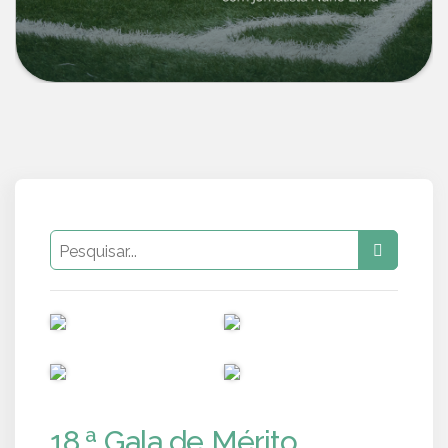
PUB
PUB
PUB
PUB
18.ª Gala de Mérito