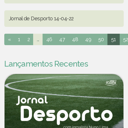
Jornal de Desporto 14-04-22
«
1
2
...
46
47
48
49
50
51
5
Lançamentos Recentes