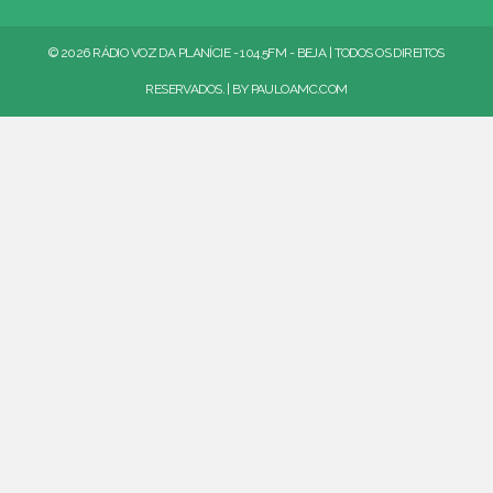
© 2026 RÁDIO VOZ DA PLANÍCIE - 104.5FM - BEJA | TODOS OS DIREITOS
RESERVADOS. | BY
PAULOAMC.COM