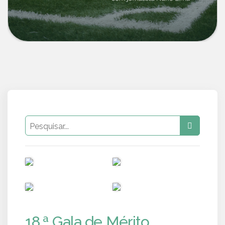
PUB
PUB
PUB
PUB
18.ª Gala de Mérito