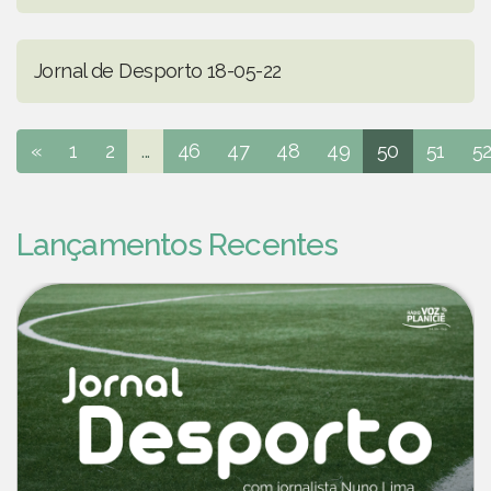
Jornal de Desporto 18-05-22
«
1
2
...
46
47
48
49
50
51
5
Lançamentos Recentes