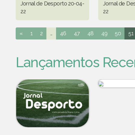
Jornal de Desporto 20-04-
Jornal de De
22
22
«
1
2
...
46
47
48
49
50
51
Lançamentos Rece