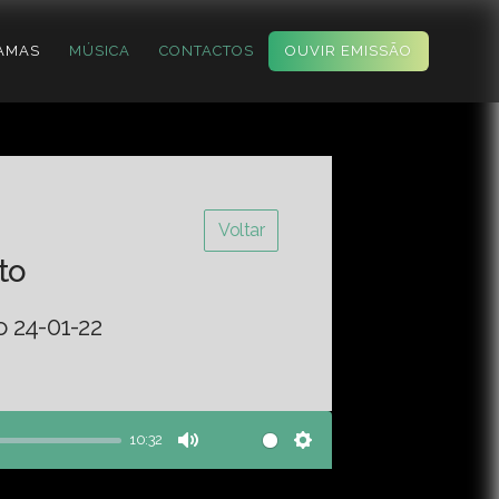
AMAS
MÚSICA
CONTACTOS
OUVIR EMISSÃO
Voltar
to
o 24-01-22
10:32
Mute
Settings