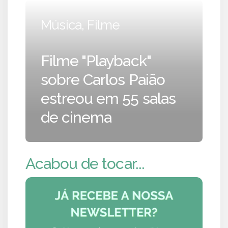
Música, Filme
Filme "Playback"
sobre Carlos Paião
estreou em 55 salas
de cinema
Acabou de tocar...