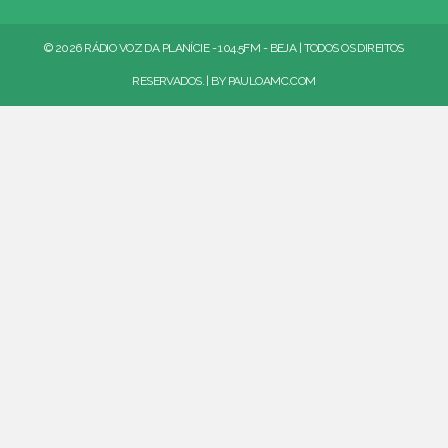
© 2026 RÁDIO VOZ DA PLANÍCIE - 104.5FM - BEJA | TODOS OS DIREITOS
RESERVADOS. | BY
PAULOAMC.COM