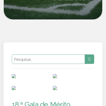
PUB
PUB
PUB
PUB
18.ª Gala de Mérito