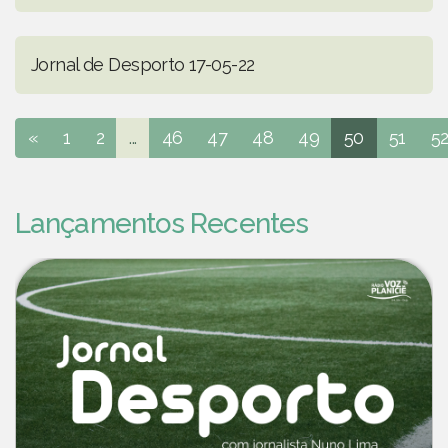
Jornal de Desporto 17-05-22
«
1
2
...
46
47
48
49
50
51
5
Lançamentos Recentes