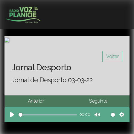
Voltar
Jornal Desporto
Jornal de Desporto 03-03-22
Anterior
Seguinte
00:00
Play
Mute
Sett