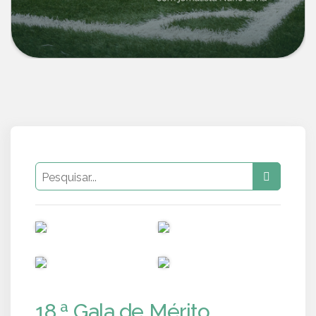
PUB
PUB
PUB
PUB
18.ª Gala de Mérito