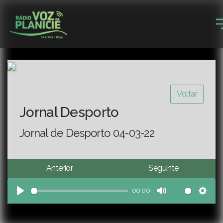
Voltar
Jornal Desporto
Jornal de Desporto 04-03-22
Anterior
Seguinte
00:00
Play
Mute
Sett