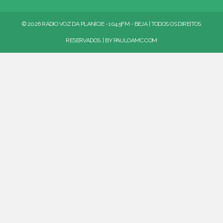
© 2026 RÁDIO VOZ DA PLANÍCIE - 104.5FM - BEJA | TODOS OS DIREITOS
RESERVADOS. | BY
PAULOAMC.COM