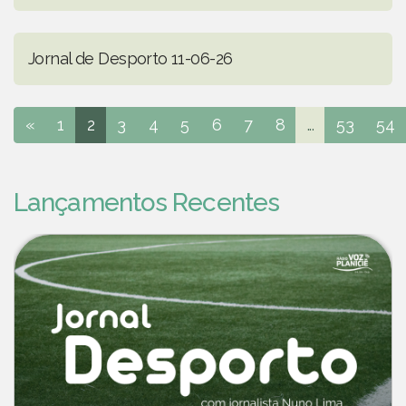
Jornal de Desporto 11-06-26
«
1
2
3
4
5
6
7
8
...
53
54
Lançamentos Recentes