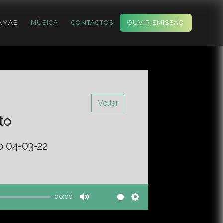
AMAS
MÚSICA
CONTACTOS
OUVIR EMISSÃO
Voltar
to
o 04-03-22
00:00
Mute
Settings