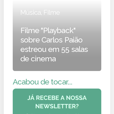
Música, Filme
Filme "Playback"
sobre Carlos Paião
estreou em 55 salas
de cinema
Acabou de tocar...