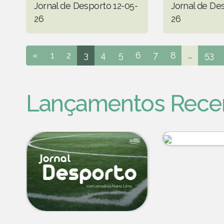
Jornal de Desporto 12-05-
Jornal de De
26
26
«
1
2
3
4
5
6
7
8
...
53
Lançamentos Rece