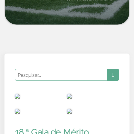
PUB
PUB
PUB
PUB
18.ª Gala de Mérito