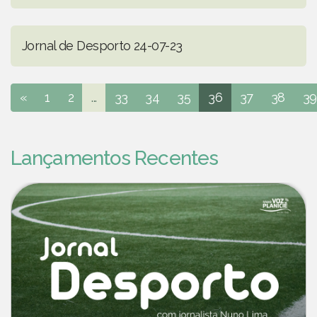
Jornal de Desporto 24-07-23
«
1
2
...
33
34
35
36
37
38
39
Lançamentos Recentes