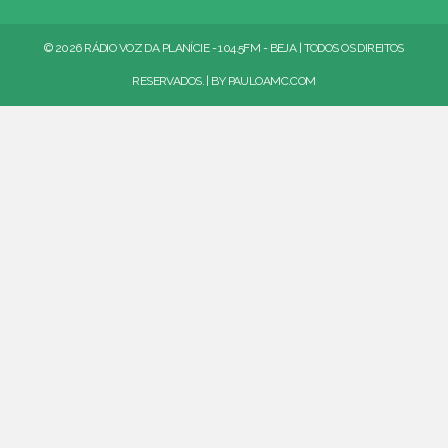
© 2026 RÁDIO VOZ DA PLANÍCIE - 104.5FM - BEJA | TODOS OS DIREITOS
RESERVADOS. | BY
PAULOAMC.COM