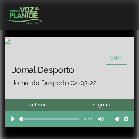
Voltar
Jornal Desporto
Jornal de Desporto 04-03-22
Anterior
Seguinte
00:00
Play
Mute
Sett