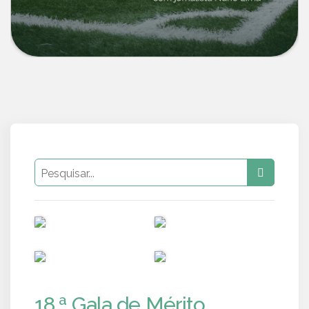
PUB
PUB
PUB
PUB
18.ª Gala de Mérito