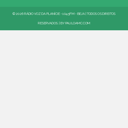
© 2026 RÁDIO VOZ DA PLANÍCIE - 104.5FM - BEJA | TODOS OS DIREITOS
RESERVADOS. | BY
PAULOAMC.COM