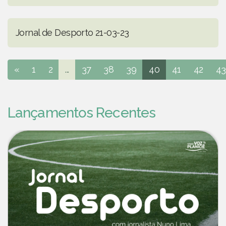
Jornal de Desporto 21-03-23
«
1
2
...
37
38
39
40
41
42
43
Lançamentos Recentes