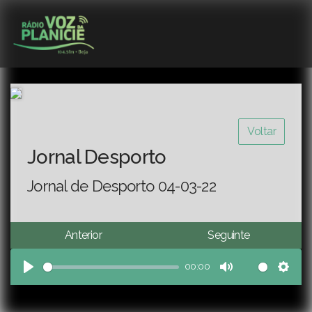
Voltar
Jornal Desporto
Jornal de Desporto 04-03-22
Anterior
Seguinte
00:00
Play
Mute
Sett