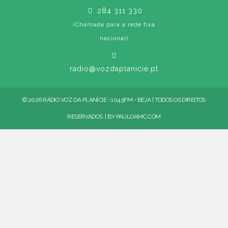
284 311 330
(Chamada para a rede fixa
nacional)
radio@vozdaplanicie.pt
© 2026 RÁDIO VOZ DA PLANÍCIE - 104.5FM - BEJA | TODOS OS DIREITOS
RESERVADOS. | BY
PAULOAMC.COM