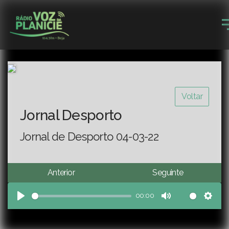
Voltar
Jornal Desporto
Jornal de Desporto 04-03-22
Anterior
Seguinte
00:00
Play
Mute
Sett