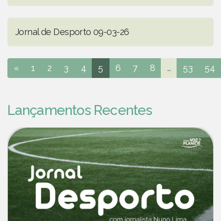
Jornal de Desporto 09-03-26
«
1
2
3
4
5
6
7
8
...
53
54
Lançamentos Recentes