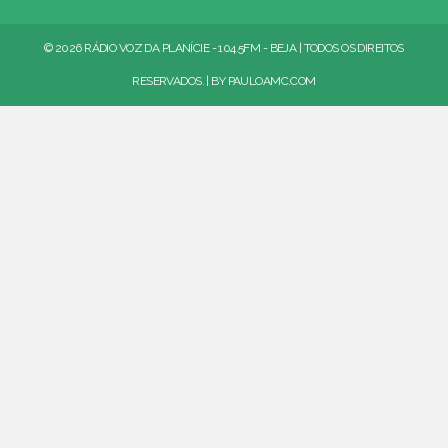
© 2026 RÁDIO VOZ DA PLANÍCIE - 104.5FM - BEJA | TODOS OS DIREITOS
RESERVADOS. | BY
PAULOAMC.COM