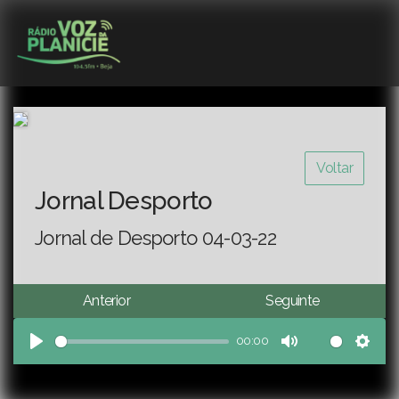
Voltar
Jornal Desporto
Jornal de Desporto 04-03-22
Anterior
Seguinte
00:00
Play
Mute
Sett