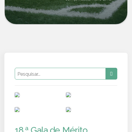
PUB
PUB
PUB
PUB
18.ª Gala de Mérito