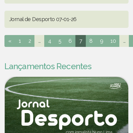
Jornal de Desporto 07-01-26
«
1
2
...
4
5
6
7
8
9
10
...
Lançamentos Recentes