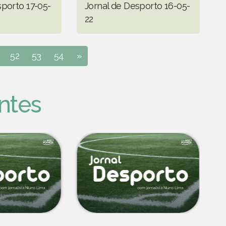
sporto 17-05-
Jornal de Desporto 16-05-
22
52
53
54
»
ntes