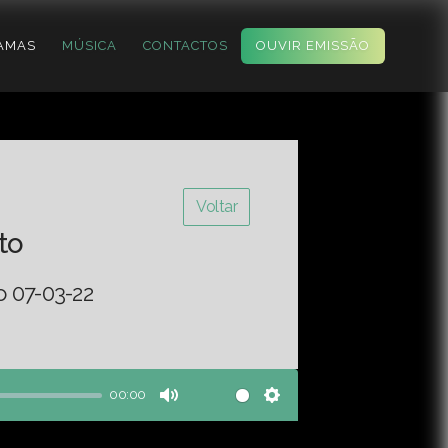
AMAS
MÚSICA
CONTACTOS
OUVIR EMISSÃO
Voltar
to
o 07-03-22
00:00
Mute
Settings