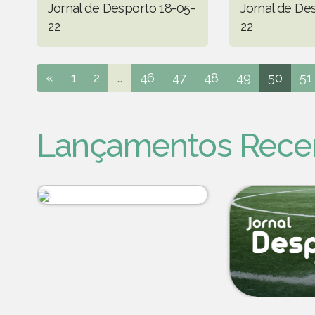
Jornal de Desporto 18-05-
Jornal de De
22
22
«
1
2
...
46
47
48
49
50
51
Lançamentos Rece