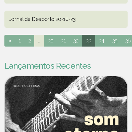
Jornal de Desporto 20-10-23
«
1
2
...
30
31
32
33
34
35
36
Lançamentos Recentes