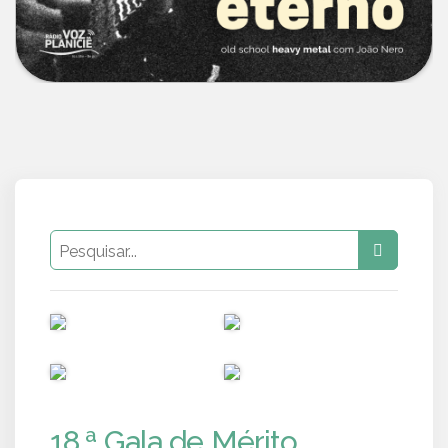
PUB
PUB
PUB
PUB
18.ª Gala de Mérito