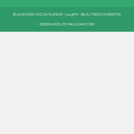
© 2026 RÁDIO VOZ DA PLANÍCIE - 104.5FM - BEJA | TODOS OS DIREITOS
RESERVADOS. | BY
PAULOAMC.COM