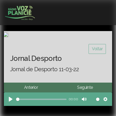
Voltar
Jornal Desporto
Jornal de Desporto 11-03-22
Anterior
Seguinte
00:00
Play
Mute
Sett