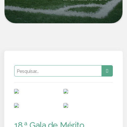
PUB
PUB
PUB
PUB
18.ª Gala de Mérito