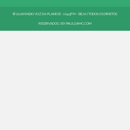
© 2026 RÁDIO VOZ DA PLANÍCIE - 104.5FM - BEJA | TODOS OS DIREITOS
RESERVADOS. | BY
PAULOAMC.COM