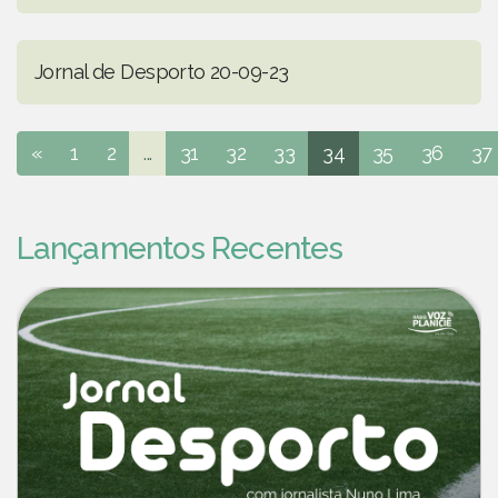
Jornal de Desporto 20-09-23
«
1
2
...
31
32
33
34
35
36
37
Lançamentos Recentes