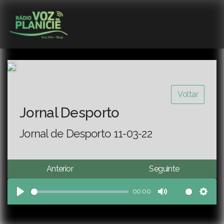
Voltar
Jornal Desporto
Jornal de Desporto 11-03-22
Anterior
Seguinte
00:00
Play
Mute
Sett