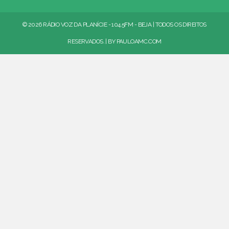
© 2026 RÁDIO VOZ DA PLANÍCIE - 104.5FM - BEJA | TODOS OS DIREITOS
RESERVADOS. | BY
PAULOAMC.COM