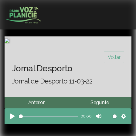
Voltar
Jornal Desporto
Jornal de Desporto 11-03-22
Anterior
Seguinte
00:00
Play
Mute
Sett