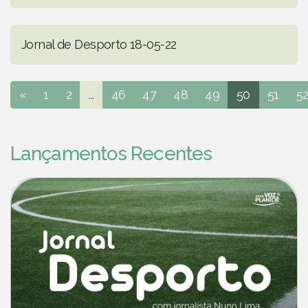
Jornal de Desporto 18-05-22
«
1
2
...
46
47
48
49
50
51
5
Lançamentos Recentes