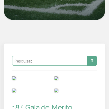
PUB
PUB
PUB
PUB
18.ª Gala de Mérito