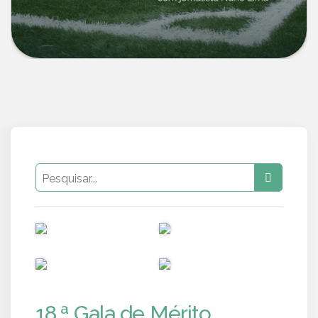
PUB
PUB
PUB
PUB
18.ª Gala de Mérito