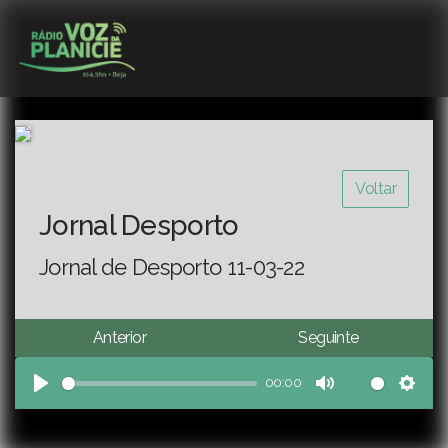
Voltar
Jornal Desporto
Jornal de Desporto 11-03-22
Anterior
Seguinte
00:00
Play
Mute
Sett