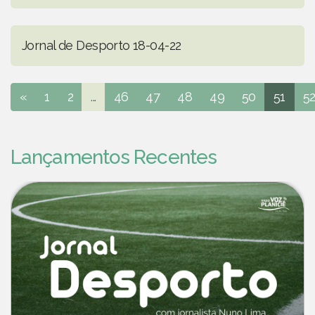
Jornal de Desporto 18-04-22
«
1
2
...
46
47
48
49
50
51
5
Lançamentos Recentes