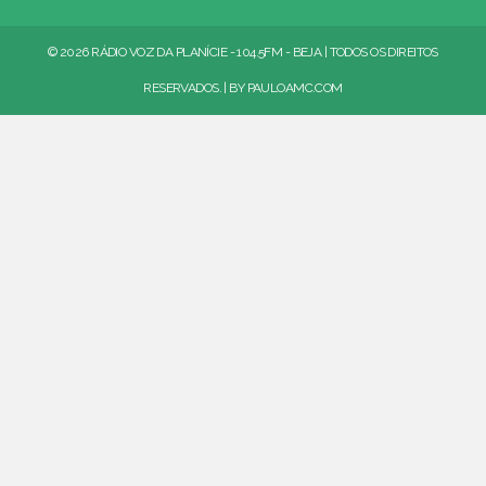
© 2026 RÁDIO VOZ DA PLANÍCIE - 104.5FM - BEJA | TODOS OS DIREITOS
RESERVADOS. | BY
PAULOAMC.COM