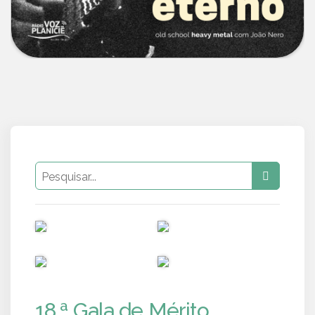
PUB
PUB
PUB
PUB
18.ª Gala de Mérito