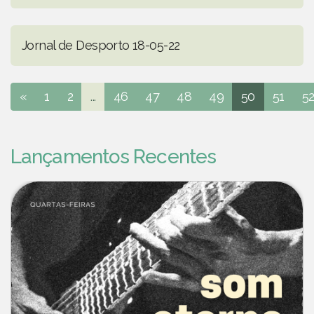
Jornal de Desporto 18-05-22
«
1
2
...
46
47
48
49
50
51
5
Lançamentos Recentes