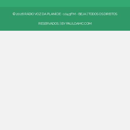
© 2026 RÁDIO VOZ DA PLANÍCIE - 104.5FM - BEJA | TODOS OS DIREITOS
RESERVADOS. | BY
PAULOAMC.COM