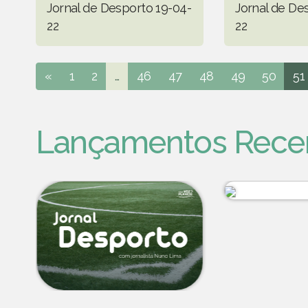
Jornal de Desporto 19-04-
Jornal de De
22
22
«
1
2
...
46
47
48
49
50
51
Lançamentos Rece