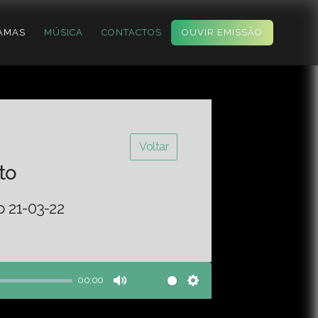
AMAS
MÚSICA
CONTACTOS
OUVIR EMISSÃO
Voltar
to
o 21-03-22
00:00
Mute
Settings