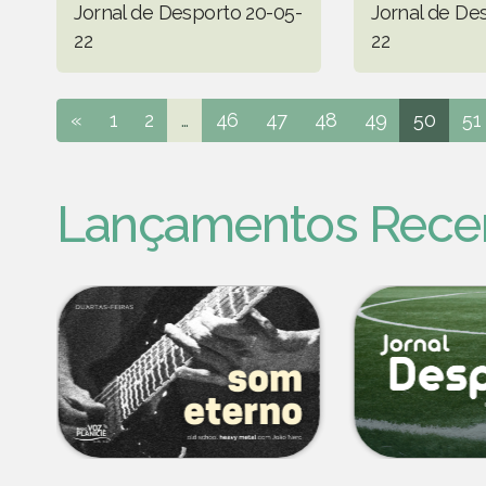
Jornal de Desporto 20-05-
Jornal de De
22
22
«
1
2
...
46
47
48
49
50
51
Lançamentos Rece