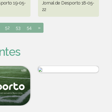
sporto 19-05-
Jornal de Desporto 18-05-
22
52
53
54
»
ntes