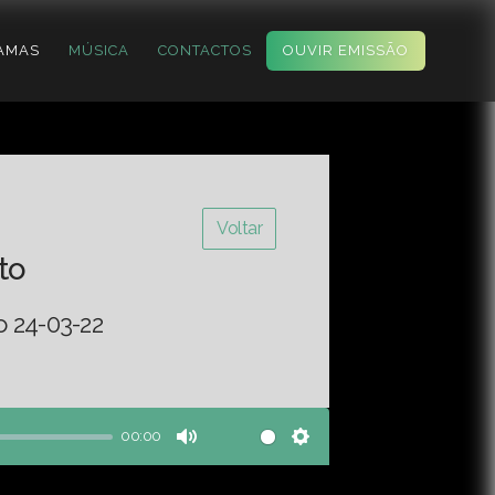
AMAS
MÚSICA
CONTACTOS
OUVIR EMISSÃO
Voltar
to
o 24-03-22
00:00
Mute
Settings