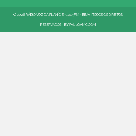
© 2026 RÁDIO VOZ DA PLANÍCIE - 104.5FM - BEJA | TODOS OS DIREITOS
RESERVADOS. | BY
PAULOAMC.COM