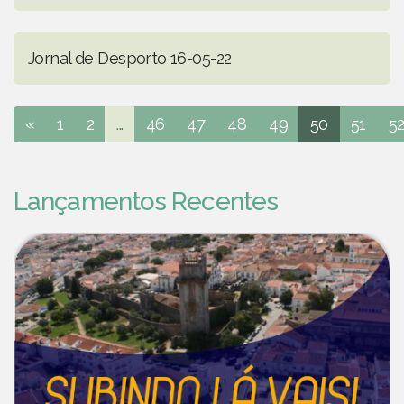
Jornal de Desporto 16-05-22
«
1
2
...
46
47
48
49
50
51
5
Lançamentos Recentes