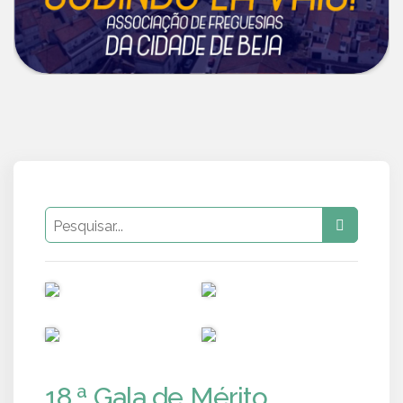
PUB
PUB
PUB
PUB
18.ª Gala de Mérito