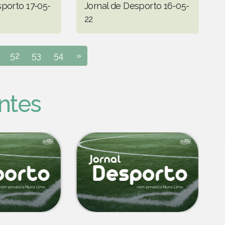
sporto 17-05-
Jornal de Desporto 16-05-
22
52
53
54
»
ntes