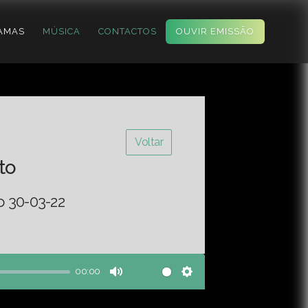
AMAS
MÚSICA
CONTACTOS
OUVIR EMISSÃO
Voltar
to
o 30-03-22
00:00
Mute
Settings