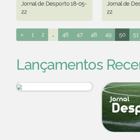
Jornal de Desporto 18-05-
Jornal de De
22
22
«
1
2
...
46
47
48
49
50
51
Lançamentos Rece