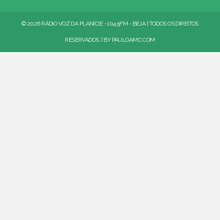
© 2026 RÁDIO VOZ DA PLANÍCIE - 104.5FM - BEJA | TODOS OS DIREITOS
RESERVADOS. | BY
PAULOAMC.COM