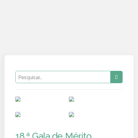
PUB
PUB
PUB
PUB
18.ª Gala de Mérito