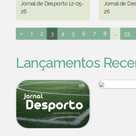
Jornal de Desporto 12-05-
Jornal de De
26
26
«
1
2
3
4
5
6
7
8
...
53
Lançamentos Rece