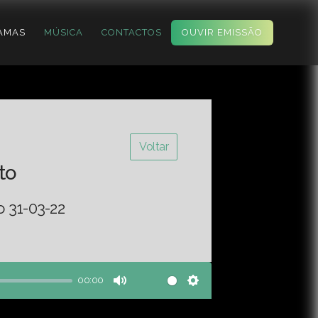
AMAS
MÚSICA
CONTACTOS
OUVIR EMISSÃO
Voltar
to
o 31-03-22
00:00
Mute
Settings