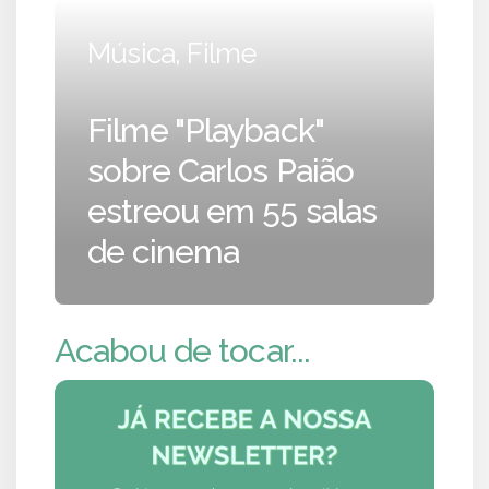
Música, Filme
Filme "Playback"
sobre Carlos Paião
estreou em 55 salas
de cinema
Acabou de tocar...