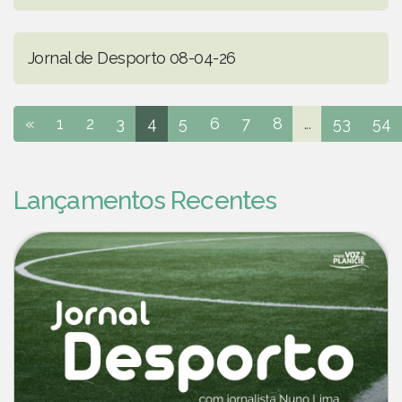
Jornal de Desporto 08-04-26
«
1
2
3
4
5
6
7
8
...
53
54
Lançamentos Recentes