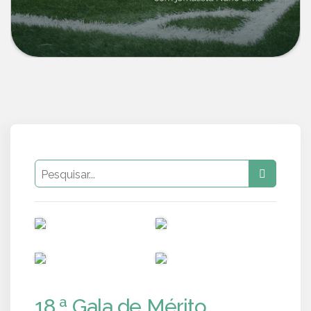
PUB
PUB
PUB
PUB
18.ª Gala de Mérito