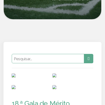
PUB
PUB
PUB
PUB
18.ª Gala de Mérito