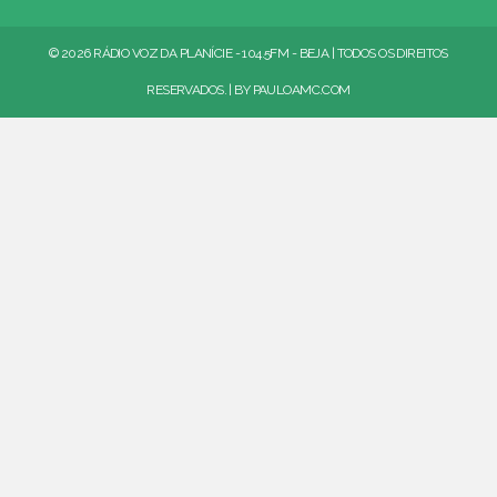
© 2026 RÁDIO VOZ DA PLANÍCIE - 104.5FM - BEJA | TODOS OS DIREITOS
RESERVADOS. | BY
PAULOAMC.COM