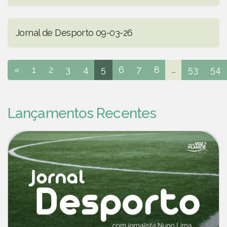
Jornal de Desporto 09-03-26
«
1
2
3
4
5
6
7
8
...
53
54
Lançamentos Recentes