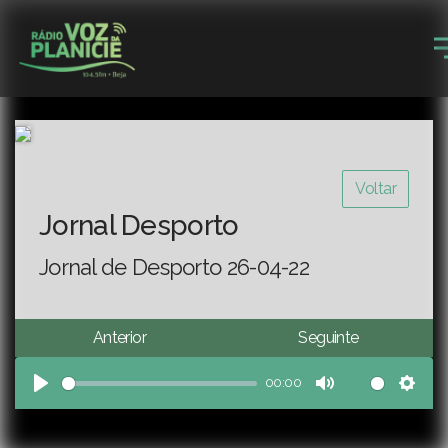
Voltar
Jornal Desporto
Jornal de Desporto 26-04-22
Anterior
Seguinte
00:00
Play
Mute
Sett