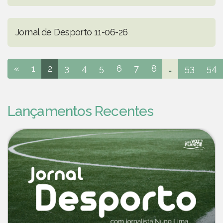
Jornal de Desporto 11-06-26
«
1
2
3
4
5
6
7
8
...
53
54
Lançamentos Recentes