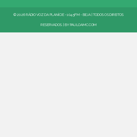
© 2026 RÁDIO VOZ DA PLANÍCIE - 104.5FM - BEJA | TODOS OS DIREITOS
RESERVADOS. | BY
PAULOAMC.COM