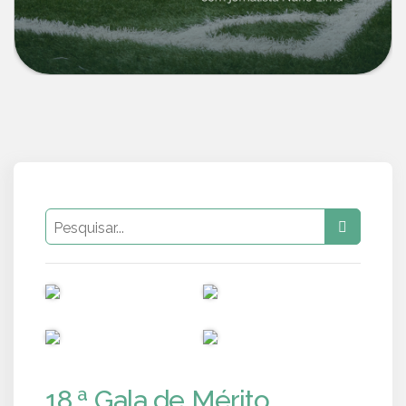
PUB
PUB
PUB
PUB
18.ª Gala de Mérito