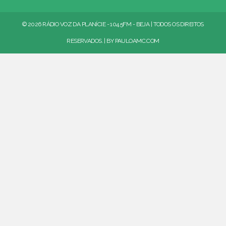
© 2026 RÁDIO VOZ DA PLANÍCIE - 104.5FM - BEJA | TODOS OS DIREITOS
RESERVADOS. | BY
PAULOAMC.COM