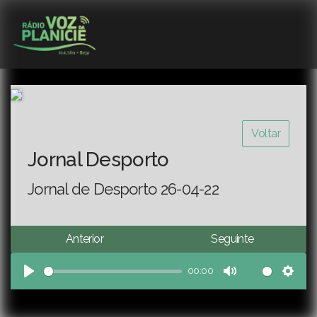
Voltar
Jornal Desporto
Jornal de Desporto 26-04-22
Anterior
Seguinte
00:00
Play
Mute
Sett