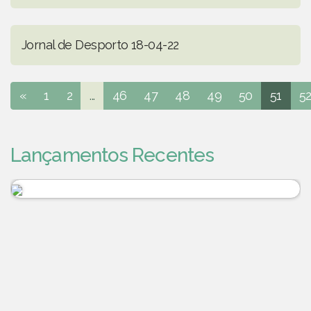
Jornal de Desporto 18-04-22
«
1
2
...
46
47
48
49
50
51
5
Lançamentos Recentes