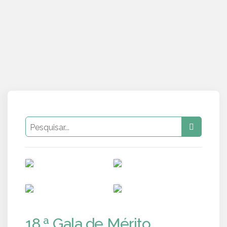
PUB
PUB
PUB
PUB
18.ª Gala de Mérito