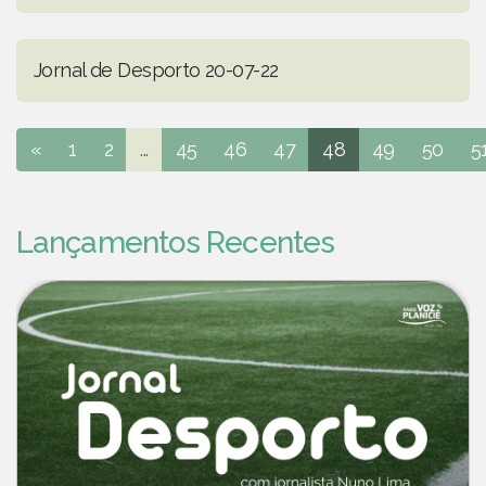
Jornal de Desporto 20-07-22
«
1
2
...
45
46
47
48
49
50
5
Lançamentos Recentes