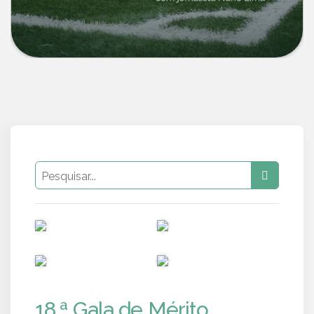
PUB
PUB
PUB
PUB
18.ª Gala de Mérito