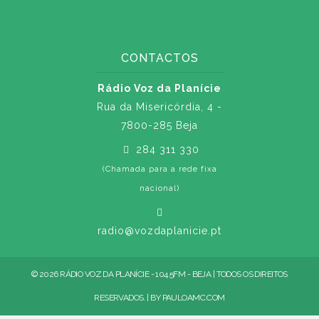
CONTACTOS
Rádio Voz da Planície
Rua da Misericórdia, 4 -
7800-285 Beja
284 311 330
(Chamada para a rede fixa
nacional)
radio@vozdaplanicie.pt
© 2026 RÁDIO VOZ DA PLANÍCIE - 104.5FM - BEJA | TODOS OS DIREITOS
RESERVADOS. | BY
PAULOAMC.COM