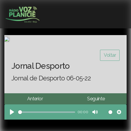
Voltar
Jornal Desporto
Jornal de Desporto 06-05-22
Anterior
Seguinte
00:00
Play
Mute
Sett