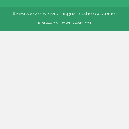
© 2026 RÁDIO VOZ DA PLANÍCIE - 104.5FM - BEJA | TODOS OS DIREITOS
RESERVADOS. | BY
PAULOAMC.COM