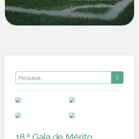
PUB
PUB
PUB
PUB
18.ª Gala de Mérito