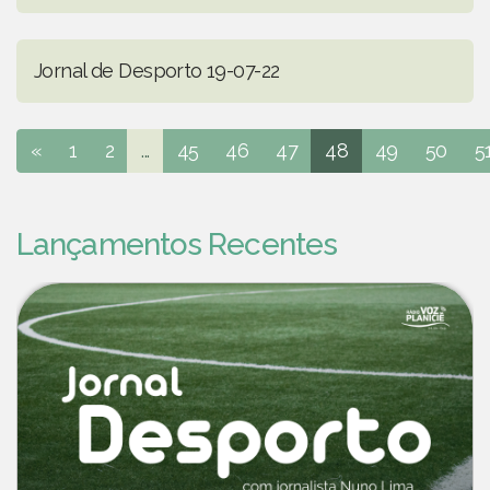
Jornal de Desporto 19-07-22
«
1
2
...
45
46
47
48
49
50
5
Lançamentos Recentes