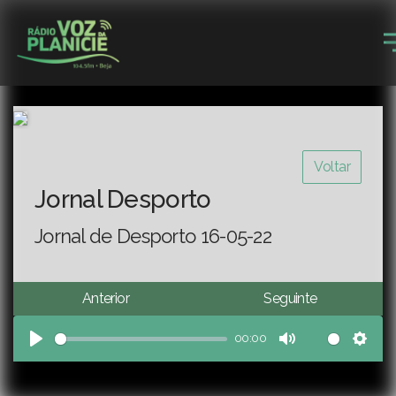
Voltar
Jornal Desporto
Jornal de Desporto 16-05-22
Anterior
Seguinte
00:00
Play
Mute
Sett