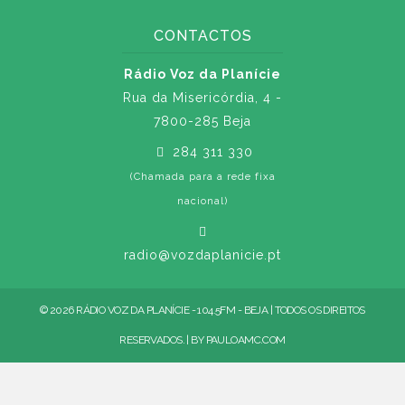
CONTACTOS
Rádio Voz da Planície
Rua da Misericórdia, 4 -
7800-285 Beja
284 311 330
(Chamada para a rede fixa
nacional)
radio@vozdaplanicie.pt
© 2026 RÁDIO VOZ DA PLANÍCIE - 104.5FM - BEJA | TODOS OS DIREITOS
RESERVADOS. | BY
PAULOAMC.COM